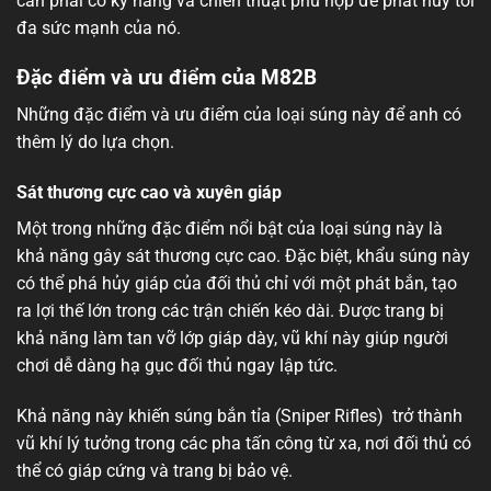
cần phải có kỹ năng và chiến thuật phù hợp để phát huy tối
đa sức mạnh của nó.
Đặc điểm và ưu điểm của M82B
Những đặc điểm và ưu điểm của loại súng này để anh có
thêm lý do lựa chọn.
Sát thương cực cao và xuyên giáp
Một trong những đặc điểm nổi bật của loại súng này là
khả năng gây sát thương cực cao. Đặc biệt, khẩu súng này
có thể phá hủy giáp của đối thủ chỉ với một phát bắn, tạo
ra lợi thế lớn trong các trận chiến kéo dài. Được trang bị
khả năng làm tan vỡ lớp giáp dày, vũ khí này giúp người
chơi dễ dàng hạ gục đối thủ ngay lập tức.
Khả năng này khiến súng bắn tỉa (Sniper Rifles) trở thành
vũ khí lý tưởng trong các pha tấn công từ xa, nơi đối thủ có
thể có giáp cứng và trang bị bảo vệ.