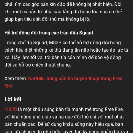
phải tìm các góc bắn kín đáo để không bị phát hiện. Đôi
khi, một cú bắn từ phía sau tảng đá hoặc tòa nhà có thể
giúp bạn tiêu diệt đối thủ mà không bị lộ.
Hỗ trợ đồng đội trong các trận đấu Squad
Trong chế độ Squad, M82B có thể hỗ trợ đồng đội bằng
cách tiêu diệt những kẻ thù đang ẩn nấp hoặc tạo áp lực từ
xa. Hãy làm tốt vai trò bắn tỉa của mình để bảo vệ đồng
đội và hỗ trợ chiến thuật chung.
Xem thêm:
Kar98k: Súng bắn tỉa huyền thoại trong Free
Fire
Lời kết
M82B
là một khẩu súng bắn tỉa mạnh mẽ trong Free Fire,
với khả năng phá giáp và hạ gục đối thủ chỉ với một phát
bắn chuẩn xác. Để sử dụng khẩu súng này hiệu quả, bạn
cần lựa chọn vị trí phù hợp, luyện tập kỹ năng ngắm bắn và