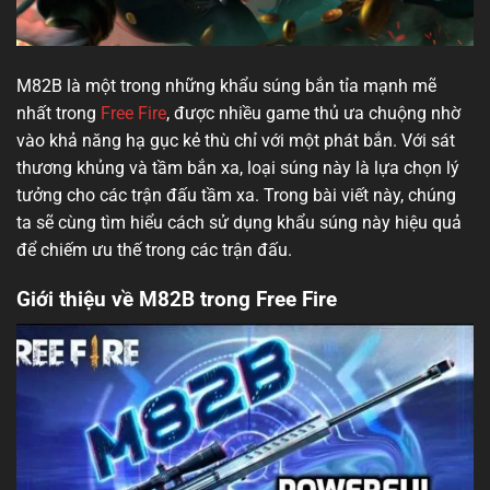
M82B là một trong những khẩu súng bắn tỉa mạnh mẽ
nhất trong
Free Fire
, được nhiều game thủ ưa chuộng nhờ
vào khả năng hạ gục kẻ thù chỉ với một phát bắn. Với sát
thương khủng và tầm bắn xa, loại súng này là lựa chọn lý
tưởng cho các trận đấu tầm xa. Trong bài viết này, chúng
ta sẽ cùng tìm hiểu cách sử dụng khẩu súng này hiệu quả
để chiếm ưu thế trong các trận đấu.
Giới thiệu về M82B trong Free Fire