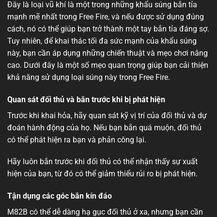
Đây là loại vũ khí là một trong những khẩu súng bắn tỉa
mạnh mẽ nhất trong Free Fire, và nếu được sử dụng đúng
cách, nó có thể giúp bạn trở thành một tay bắn tỉa đáng sợ.
Tuy nhiên, để khai thác tối đa sức mạnh của khẩu súng
này, bạn cần áp dụng những chiến thuật và mẹo chơi nâng
cao. Dưới đây là một số mẹo quan trọng giúp bạn cải thiện
khả năng sử dụng loại súng này trong Free Fire.
Quan sát đối thủ và bắn trước khi bị phát hiện
Trước khi khai hỏa, hãy quan sát kỹ vị trí của đối thủ và dự
đoán hành động của họ. Nếu bạn bắn quá muộn, đối thủ
có thể phát hiện ra bạn và phản công lại.
Hãy luôn bắn trước khi đối thủ có thể nhận thấy sự xuất
hiện của bạn, từ đó có thể giảm thiểu rủi ro bị phát hiện.
Tận dụng các góc bắn kín đáo
M82B có thể dễ dàng hạ gục đối thủ ở xa, nhưng bạn cần