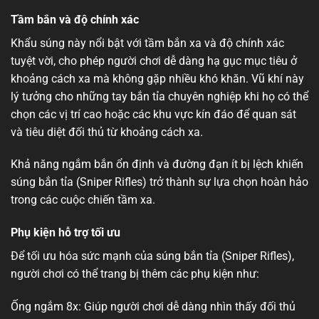
Tầm bắn và độ chính xác
Khẩu súng này nổi bật với tầm bắn xa và độ chính xác
tuyệt vời, cho phép người chơi dễ dàng hạ gục mục tiêu ở
khoảng cách xa mà không gặp nhiều khó khăn. Vũ khí này
lý tưởng cho những tay bắn tỉa chuyên nghiệp khi họ có thể
chọn các vị trí cao hoặc các khu vực kín đáo để quan sát
và tiêu diệt đối thủ từ khoảng cách xa.
Khả năng ngắm bắn ổn định và đường đạn ít bị lệch khiến
súng bắn tỉa (Sniper Rifles) trở thành sự lựa chọn hoàn hảo
trong các cuộc chiến tầm xa.
Phụ kiện hỗ trợ tối ưu
Để tối ưu hóa sức mạnh của súng bắn tỉa (Sniper Rifles),
người chơi có thể trang bị thêm các phụ kiện như:
Ống ngắm 8x: Giúp người chơi dễ dàng nhìn thấy đối thủ