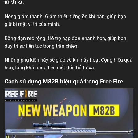
từ rất xa.
Nòng giảm thanh: Giảm thiểu tiếng ồn khi bắn, giúp bạn
giữ bí mật vị trí của mình.
Băng đạn mở rộng: Hỗ trợ nạp đạn nhanh hơn, giúp bạn
duy trì sự liên tục trong trận chiến.
Những phụ kiện này sẽ giúp vũ khí này hoạt động hiệu quả
hơn, tăng khả năng tiêu diệt đối thủ từ xa.
Cách sử dụng M82B hiệu quả trong Free Fire