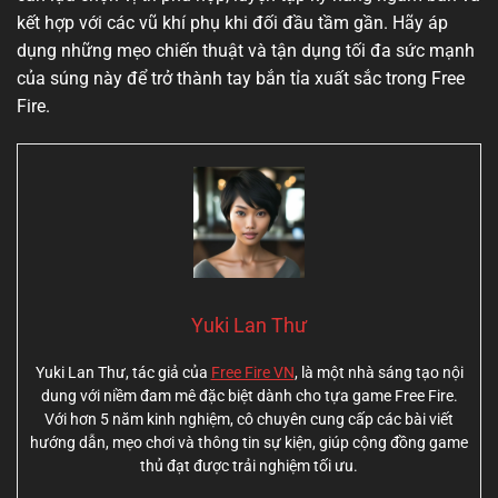
kết hợp với các vũ khí phụ khi đối đầu tầm gần. Hãy áp
dụng những mẹo chiến thuật và tận dụng tối đa sức mạnh
của súng này để trở thành tay bắn tỉa xuất sắc trong Free
Fire.
Yuki Lan Thư
Yuki Lan Thư, tác giả của
Free Fire VN
, là một nhà sáng tạo nội
dung với niềm đam mê đặc biệt dành cho tựa game Free Fire.
Với hơn 5 năm kinh nghiệm, cô chuyên cung cấp các bài viết
hướng dẫn, mẹo chơi và thông tin sự kiện, giúp cộng đồng game
thủ đạt được trải nghiệm tối ưu.