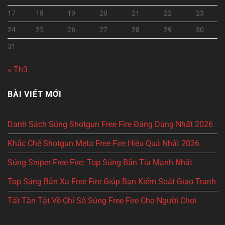
17
18
19
20
21
22
23
24
25
26
27
28
29
30
31
« Th3
BÀI VIẾT MỚI
Danh Sách Súng Shotgun Free Fire Đáng Dùng Nhất 2026
Khắc Chế Shotgun Meta Free Fire Hiệu Quả Nhất 2026
Súng Sniper Free Fire: Top Súng Bắn Tỉa Mạnh Nhất
Top Súng Bắn Xa Free Fire Giúp Bạn Kiểm Soát Giao Tranh
Tất Tần Tật Về Chỉ Số Súng Free Fire Cho Người Chơi