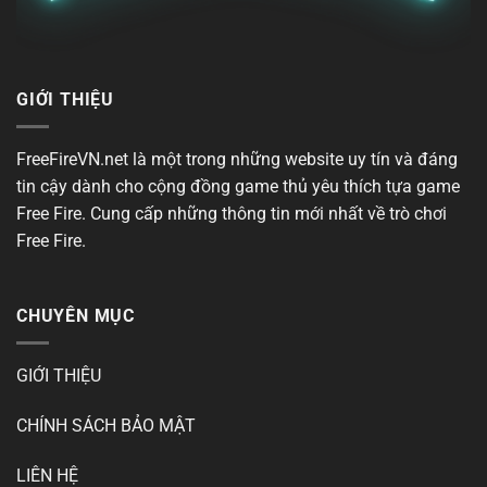
GIỚI THIỆU
FreeFireVN.net là một trong những website uy tín và đáng
tin cậy dành cho cộng đồng game thủ yêu thích tựa
game
Free Fire
. Cung cấp những thông tin mới nhất về trò chơi
Free Fire.
CHUYÊN MỤC
GIỚI THIỆU
CHÍNH SÁCH BẢO MẬT
LIÊN HỆ