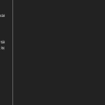
cài
tải
 bị