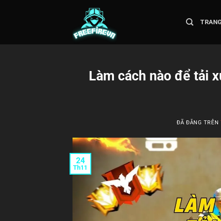
Chuyển
đến
TRAN
nội
dung
Làm cách nào để tải 
ĐÃ ĐĂNG TRÊN
24
Th11