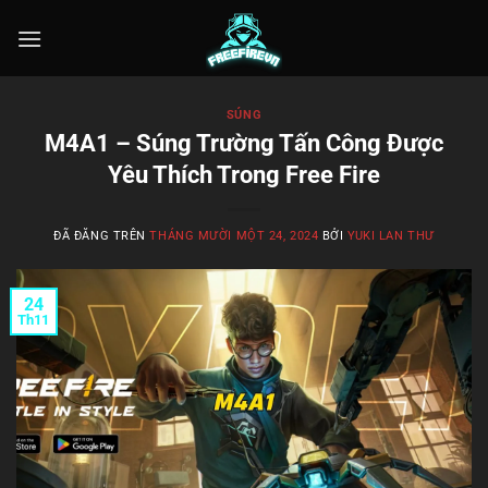
Chuyển
đến
nội
dung
SÚNG
M4A1 – Súng Trường Tấn Công Được
Yêu Thích Trong Free Fire
ĐÃ ĐĂNG TRÊN
THÁNG MƯỜI MỘT 24, 2024
BỞI
YUKI LAN THƯ
24
Th11