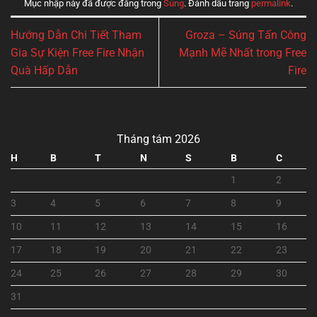
Mục nhập này đã được đăng trong
Súng
. Đánh dấu trang
permalink
.
Hướng Dẫn Chi Tiết Tham
Groza – Súng Tấn Công
Gia Sự Kiện Free Fire Nhận
Mạnh Mẽ Nhất trong Free
Quà Hấp Dẫn
Fire
Tháng tám 2026
H
B
T
N
S
B
C
1
2
3
4
5
6
7
8
9
10
11
12
13
14
15
16
17
18
19
20
21
22
23
24
25
26
27
28
29
30
31