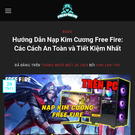
Chuyển
đến
nội
dung
BLOG
Hướng Dẫn Nạp Kim Cương Free Fire:
Các Cách An Toàn và Tiết Kiệm Nhất
ĐÃ ĐĂNG TRÊN
THÁNG MƯỜI MỘT 24, 2024
BỞI
YUKI LAN THƯ
24
Th11