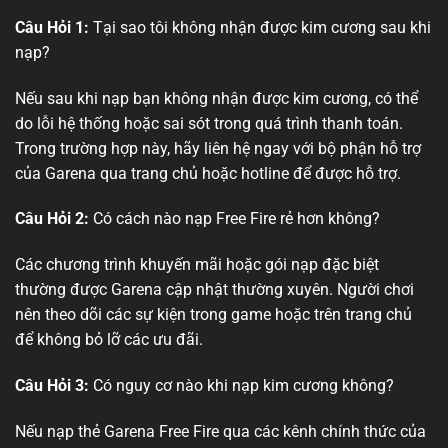
Câu Hỏi 1:
Tại sao tôi không nhận được kim cương sau khi
nạp?
Nếu sau khi nạp bạn không nhận được kim cương, có thể
do lỗi hệ thống hoặc sai sót trong quá trình thanh toán.
Trong trường hợp này, hãy liên hệ ngay với bộ phận hỗ trợ
của Garena qua trang chủ hoặc hotline để được hỗ trợ.
Câu Hỏi 2:
Có cách nào nạp Free Fire rẻ hơn không?
Các chương trình khuyến mãi hoặc gói nạp đặc biệt
thường được Garena cập nhật thường xuyên. Người chơi
nên theo dõi các sự kiện trong game hoặc trên trang chủ
để không bỏ lỡ các ưu đãi.
Câu Hỏi 3:
Có nguy cơ nào khi nạp kim cương không?
Nếu nạp thẻ Garena Free Fire qua các kênh chính thức của