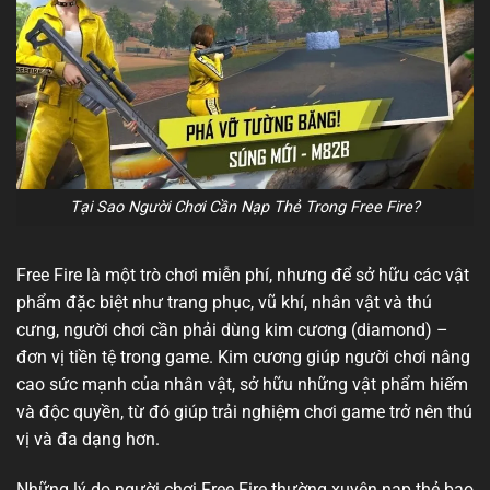
Tại Sao Người Chơi Cần Nạp Thẻ Trong Free Fire?
Free Fire là một trò chơi miễn phí, nhưng để sở hữu các vật
phẩm đặc biệt như trang phục, vũ khí, nhân vật và thú
cưng, người chơi cần phải dùng kim cương (diamond) –
đơn vị tiền tệ trong game. Kim cương giúp người chơi nâng
cao sức mạnh của nhân vật, sở hữu những vật phẩm hiếm
và độc quyền, từ đó giúp trải nghiệm chơi game trở nên thú
vị và đa dạng hơn.
Những lý do người chơi Free Fire thường xuyên nạp thẻ bao