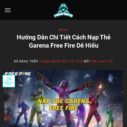
Chuyển
đến
nội
dung
BLOG
Hướng Dẫn Chi Tiết Cách Nạp Thẻ
Garena Free Fire Dễ Hiểu
ĐÃ ĐĂNG TRÊN
THÁNG MƯỜI MỘT 24, 2024
BỞI
YUKI LAN THƯ
24
Th11