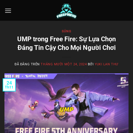
Chuyển
đến
nội
dung
SÚNG
UMP trong Free Fire: Sự Lựa Chọn
Đáng Tin Cậy Cho Mọi Người Chơi
ĐÃ ĐĂNG TRÊN
THÁNG MƯỜI MỘT 24, 2024
BỞI
YUKI LAN THƯ
24
Th11