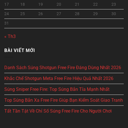
17
18
19
20
21
22
23
24
25
26
27
28
29
30
31
« Th3
BÀI VIẾT MỚI
Danh Sách Súng Shotgun Free Fire Đáng Dùng Nhất 2026
Khắc Chế Shotgun Meta Free Fire Hiệu Quả Nhất 2026
Súng Sniper Free Fire: Top Súng Bắn Tỉa Mạnh Nhất
Top Súng Bắn Xa Free Fire Giúp Bạn Kiểm Soát Giao Tranh
Tất Tần Tật Về Chỉ Số Súng Free Fire Cho Người Chơi