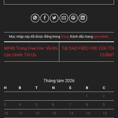
Mục nhập này đã được đăng trong
Súng
. Đánh dấu trang
permalink
.
MP40 Trong Free Fire: Vũ Khí
TẠI SAO FREE FIRE CỦA TÔI
Cận Chiến Tối Ưu
CHẬM?
Tháng tám 2026
H
B
T
N
S
B
C
1
2
3
4
5
6
7
8
9
10
11
12
13
14
15
16